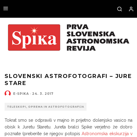
SLOVENSKI ASTROFOTOGRAFI – JURE
STARE
E-SPIKA
·
24. 3. 2017
TELESKOPI, OPREMA IN ASTROFOTOGRAFIJA
Tokrat smo se odpravili v majno in prijetno dolenjsko vasico na
obisk k Juretu Staretu. Jureta bralci Spike verjetno že dobro
poznate (preberite še njegov potopis
Astronomska ekskurzija v