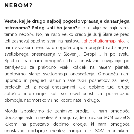
NEBOM?
Veste, kaj je drugo najbolj pogosto vprašanje današnjega
astronoma? Poleg »ali bo jasno?
« je to »kje pa najti zares
temno nebo?«. No, na našo veliko srečo je Jurij Stare že pred
leti zasnoval spletno stran na naslovu
lightpollutionmap.info
, ki
nam v vsakem trenutku omogoča popoln pregled nad stanjem
svetlobnega onesnaženja v Sloveniji, Evropi … in po svetu.
Spletna stran nam omogoča, da z enostavno navigacijo po
zemljevidu za praktično vsak kotiček na našem planetu
ugotovimo stanje svetlobnega onesnaženja. Omogoča nam
uporabo in pregled različnih satelitskih posnetkov za nekaj
preteklih let, z nekaj enostavnimi kliki dobimo tudi druge
splošne informacije, kot so osvetljenost za posamezno
območje, nadmorsko višino, koordinate in drugo.
Morda izpostavimo še zanimivo orodje, ki nam omogoča
dodajanje lastnih meritev. V meniju najdemo »User SQM data«! S
klikom na povezavo dobimo orodje, ki nam omogoča
enostavno dodajanje meritev, narejenih z SQM merilnikom