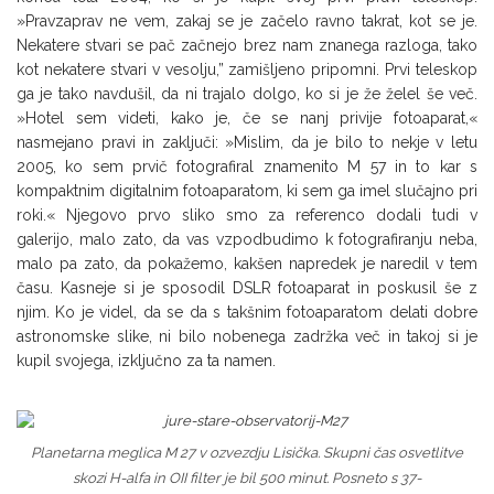
»Pravzaprav ne vem, zakaj se je začelo ravno takrat, kot se je.
Nekatere stvari se pač začnejo brez nam znanega razloga, tako
kot nekatere stvari v vesolju,” zamišljeno pripomni. Prvi teleskop
ga je tako navdušil, da ni trajalo dolgo, ko si je že želel še več.
»Hotel sem videti, kako je, če se nanj privije fotoaparat,«
nasmejano pravi in zaključi: »Mislim, da je bilo to nekje v letu
2005, ko sem prvič fotografiral znamenito M 57 in to kar s
kompaktnim digitalnim fotoaparatom, ki sem ga imel slučajno pri
roki.« Njegovo prvo sliko smo za referenco dodali tudi v
galerijo, malo zato, da vas vzpodbudimo k fotografiranju neba,
malo pa zato, da pokažemo, kakšen napredek je naredil v tem
času. Kasneje si je sposodil DSLR fotoaparat in poskusil še z
njim. Ko je videl, da se da s takšnim fotoaparatom delati dobre
astronomske slike, ni bilo nobenega zadržka več in takoj si je
kupil svojega, izključno za ta namen.
Planetarna meglica M 27 v ozvezdju Lisička. Skupni čas osvetlitve
skozi H-alfa in OII filter je bil 500 minut. Posneto s 37-