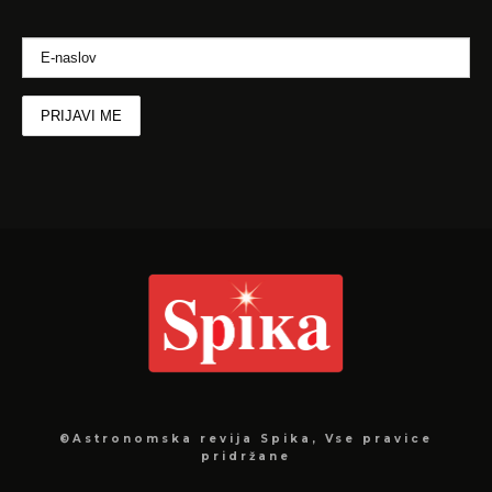
©Astronomska revija Spika, Vse pravice
pridržane