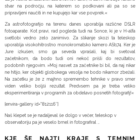
stvar na področju, na katerem so podkovani ali pa so se
pripravljeni naučiti in ne kupujejo kar vse povprek.«
Za astrofotografijo na terenu danes uporablja različne DSLR
fotoaparate. Kot pravi, rad pogleda tudi na Sonce, ki je v H-alfa
svetlobi vedno zelo zanimivo. Za slikanje skozi ta teleskop
uporablja visokohitrostno monokromatsko kamero ASI174. Ker je
Jure izkušen, smo ga seveda vprašali, kaj bi svetoval
začetnikom, da bodo tudi oni nekoč prišli do rezultatov,
podobnih njegovim. »Moj nasvet za začetnike bi bil, da naj nikar
ne hitijo, ker objekti globokega vesolja ne bodo nikamor zbežali.
Na začetku je že z majhno spremembo tehnike v pravo smer
viden veliko boljši rezultat. Predvsem pa je treba veliko
eksperimentiranja v programih za obdelavo posnetih fotografij!«
[envira-gallery id=”812116″]
Naš klepet se je nadaljeval še dolgo v večer, teleskop v
observatoriju pa je veselo brnel in fotografiral …
KJE ŠE NAJTI KRAJE S TEMNIM