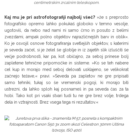
centimetrskim zrcalnim teleskopom.
Kaj mu je pri astrofotografiji najbolj všeč?
»že s preprosto
fotografsko opremo lahko pokukaš globoko v temno vesolje,
ugotoviš, da nebo nad nami ni samo črno in posuto z belimi
zvezdami, ampak polno objektov najrazličnejših barv in oblik«.
Ko je osvojil osnove fotografiranja svetlejših objektov, s katerimi
je seveda začel, si je želel še globlje in iz zajetih slik izluščiti še
večje podrobnosti, kar pa, kot običajno, za seboj prinese bolj
zapletene tehnične pripomočke in sisteme. »Ko se teh nabere
cel kup in morajo med seboj delovati usklajeno, se velikokrat
začnejo težave,« pravi. »Seveda pa zapletov ne gre pripisati
samo tehniki, tukaj so še vremenski pogoji, ki morajo biti
ustrezni, da lahko sploh kaj posnameš in pa seveda čas za ta
hobi. Tako kot pri vsaki stvari tudi tu ne gre brez volje, trdega
dela in vztrajnosti. Brez vsega tega ni rezultatov.«