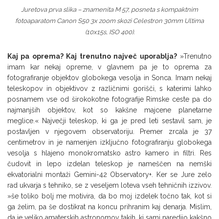
Juretova prva slika – znamenita M 57, posneta s kompaktnim
fotoaparatom Canon S50 3x zoom skozi Celestron 30mm Ultima
(10x15s, ISO 400).
Kaj pa oprema? Kaj trenutno največ uporablja?
»Trenutno
imam kar nekaj opreme, v glavnem pa je to oprema za
fotografiranje objektov globokega vesolja in Sonca. Imam nekaj
teleskopov in objektivov z različnimi gorišči, s katerimi lahko
posnamem vse od širokokotne fotografije Rimske ceste pa do
najmanjših objektov, kot so kakšne majcene planetarne
meglice.« Največji teleskop, ki ga je pred leti sestavil sam, je
postavljen v njegovem observatoriju. Premer zrcala je 37
centimetrov in je namenjen izključno fotografiranju globokega
vesolja s hlajeno monokromatsko astro kamero in filtri. Res
čudovit in lepo izdelan teleskop je nameščen na nemški
ekvatorialni montaži Gemini-42 Observatory+. Ker se Jure zelo
rad ukvarja s tehniko, se z veseljem loteva vseh tehničnih izzivov.
»še toliko bolj me motivira, da bo moj izdelek točno tak, kot si
ga želim, pa še dostikrat na koncu prihranim kaj denarja. Mislim,
da je veliko amaterskih astronomov takih, ki sami naredijo kakšno