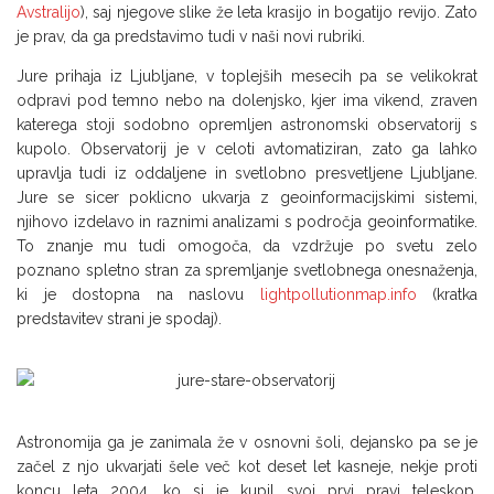
Avstralijo
), saj njegove slike že leta krasijo in bogatijo revijo. Zato
je prav, da ga predstavimo tudi v naši novi rubriki.
Jure prihaja iz Ljubljane, v toplejših mesecih pa se velikokrat
odpravi pod temno nebo na dolenjsko, kjer ima vikend, zraven
katerega stoji sodobno opremljen astronomski observatorij s
kupolo. Observatorij je v celoti avtomatiziran, zato ga lahko
upravlja tudi iz oddaljene in svetlobno presvetljene Ljubljane.
Jure se sicer poklicno ukvarja z geoinformacijskimi sistemi,
njihovo izdelavo in raznimi analizami s področja geoinformatike.
To znanje mu tudi omogoča, da vzdržuje po svetu zelo
poznano spletno stran za spremljanje svetlobnega onesnaženja,
ki je dostopna na naslovu
lightpollutionmap.info
(kratka
predstavitev strani je spodaj).
Astronomija ga je zanimala že v osnovni šoli, dejansko pa se je
začel z njo ukvarjati šele več kot deset let kasneje, nekje proti
koncu leta 2004, ko si je kupil svoj prvi pravi teleskop.