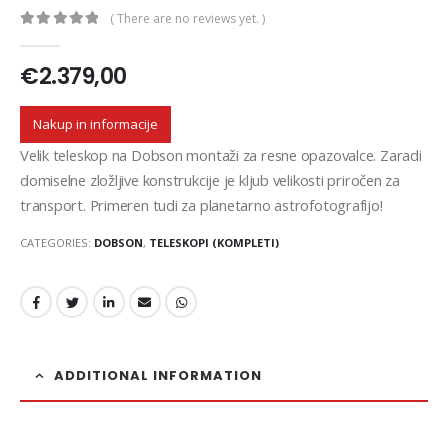
( There are no reviews yet. )
0
out of 5
€
2.379,00
Nakup in informacije
Velik teleskop na Dobson montaži za resne opazovalce. Zaradi
domiselne zložljive konstrukcije je kljub velikosti priročen za
transport. Primeren tudi za planetarno astrofotografijo!
CATEGORIES:
DOBSON
,
TELESKOPI (KOMPLETI)
ADDITIONAL INFORMATION