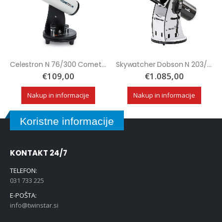
Celestron N 76/300 Cometron FirstScope
Skywatcher Dobson N 203/1200 Skyliner FlexTube BD DOB GoTo
€
109,00
€
1.085,00
Nakup in informacije
Nakup in informacije
Koristne informacije
KONTAKT 24/7
TELEFON:
031 733 225
E-POŠTA:
info@twinstar.si