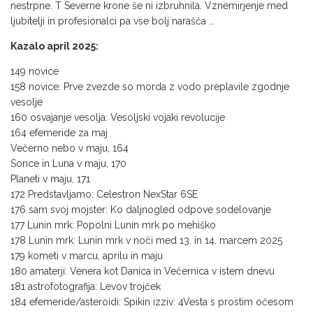
nestrpne. T Severne krone še ni izbruhnila. Vznemirjenje med
ljubitelji in profesionalci pa vse bolj narašča …
Kazalo april 2025:
149 novice
158 novice: Prve zvezde so morda z vodo preplavile zgodnje
vesolje
160 osvajanje vesolja: Vesoljski vojaki revolucije
164 efemeride za maj
Večerno nebo v maju, 164
Sonce in Luna v maju, 170
Planeti v maju, 171
172 Predstavljamo: Celestron NexStar 6SE
176 sam svoj mojster: Ko daljnogled odpove sodelovanje
177 Lunin mrk: Popolni Lunin mrk po mehiško
178 Lunin mrk: Lunin mrk v noči med 13. in 14. marcem 2025
179 kometi v marcu, aprilu in maju
180 amaterji: Venera kot Danica in Večernica v istem dnevu
181 astrofotografija: Levov trojček
184 efemeride/asteroidi: Spikin izziv: 4Vesta s prostim očesom