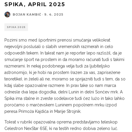
SPIKA, APRIL 2025
BOJAN KAMBIČ
·
9. 4. 2025
SPIKA 2025
Pozimi smo med športnimi prenosi smučanja velikokrat
nejevoljni poslušali o slabih vremenskih razmerah in celo
odpovedih tekem. In takrat nam je reporter lepo razložil, da je
smučanje šport na prostem in da moramo računati tudi s takimi
razmerami. In nekaj podobnega velja tudi za ljubiteljsko
astronomijo, ki je hobi na prostem (razen za vas, zaprisežene
teoretike), in želeli ali ne, moramo se sprijazniti tudi s tem, da so
kdaj slabe opazovalne razmere. In prav take so nam marca
odnesle dva lepa dogodka, delni Lunin in delni Sončev mrk. A
Spika ima stalne in zveste sodelavce tudi čez lužo in tako lahko
poročamo o marčevskem Luninem popolnem mrku izpod
peresa Primoža Kajdiča in Marije Strojnik.
Tokrat v rubriki opazovalna oprema predstavljamo teleskop
Celestron NexStar 6SE, ki na testih redno dobiva zeleno luč.