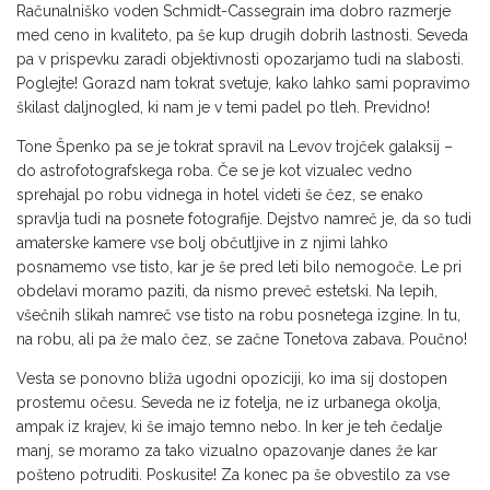
Računalniško voden Schmidt-Cassegrain ima dobro razmerje
med ceno in kvaliteto, pa še kup drugih dobrih lastnosti. Seveda
pa v prispevku zaradi objektivnosti opozarjamo tudi na slabosti.
Poglejte! Gorazd nam tokrat svetuje, kako lahko sami popravimo
škilast daljnogled, ki nam je v temi padel po tleh. Previdno!
Tone Špenko pa se je tokrat spravil na Levov trojček galaksij –
do astrofotografskega roba. Če se je kot vizualec vedno
sprehajal po robu vidnega in hotel videti še čez, se enako
spravlja tudi na posnete fotografije. Dejstvo namreč je, da so tudi
amaterske kamere vse bolj občutljive in z njimi lahko
posnamemo vse tisto, kar je še pred leti bilo nemogoče. Le pri
obdelavi moramo paziti, da nismo preveč estetski. Na lepih,
všečnih slikah namreč vse tisto na robu posnetega izgine. In tu,
na robu, ali pa že malo čez, se začne Tonetova zabava. Poučno!
Vesta se ponovno bliža ugodni opoziciji, ko ima sij dostopen
prostemu očesu. Seveda ne iz fotelja, ne iz urbanega okolja,
ampak iz krajev, ki še imajo temno nebo. In ker je teh čedalje
manj, se moramo za tako vizualno opazovanje danes že kar
pošteno potruditi. Poskusite! Za konec pa še obvestilo za vse