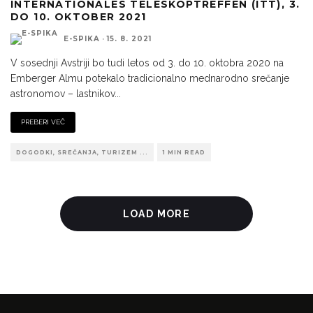
INTERNATIONALES TELESKOPTREFFEN (ITT), 3.
DO 10. OKTOBER 2021
E-SPIKA
·
15. 8. 2021
V sosednji Avstriji bo tudi letos od 3. do 10. oktobra 2020 na
Emberger Almu potekalo tradicionalno mednarodno srečanje
astronomov – lastnikov
...
PREBERI VEČ
DOGODKI, SREČANJA, TURIZEM ...
1 MIN READ
LOAD MORE