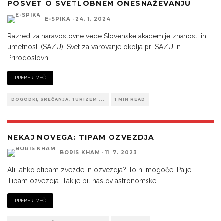
POSVET O SVETLOBNEM ONESNAŽEVANJU
E-SPIKA
·
24. 1. 2024
Razred za naravoslovne vede Slovenske akademije znanosti in
umetnosti (SAZU), Svet za varovanje okolja pri SAZU in
Prirodoslovni
...
PREBERI VEČ
DOGODKI, SREČANJA, TURIZEM ...
1 MIN READ
NEKAJ NOVEGA: TIPAM OZVEZDJA
BORIS KHAM
·
11. 7. 2023
Ali lahko otipam zvezde in ozvezdja? To ni mogoče. Pa je!
Tipam ozvezdja. Tak je bil naslov astronomske
...
PREBERI VEČ