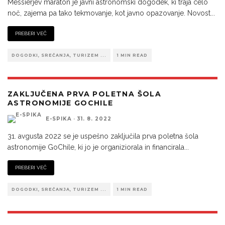
Messierjev maraton je javni astronomski dogodek, ki traja celo
noč, zajema pa tako tekmovanje, kot javno opazovanje. Novost
...
PREBERI VEČ
DOGODKI, SREČANJA, TURIZEM ...
1 MIN READ
ZAKLJUČENA PRVA POLETNA ŠOLA
ASTRONOMIJE GOCHILE
E-SPIKA
·
31. 8. 2022
31. avgusta 2022 se je uspešno zaključila prva poletna šola
astronomije GoChile, ki jo je organiziorala in financirala
...
PREBERI VEČ
DOGODKI, SREČANJA, TURIZEM ...
1 MIN READ