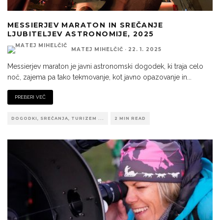
MESSIERJEV MARATON IN SREČANJE
LJUBITELJEV ASTRONOMIJE, 2025
MATEJ MIHELČIČ
·
22. 1. 2025
Messierjev maraton je javni astronomski dogodek, ki traja celo
noč, zajema pa tako tekmovanje, kot javno opazovanje in
...
PREBERI VEČ
DOGODKI, SREČANJA, TURIZEM ...
2 MIN READ