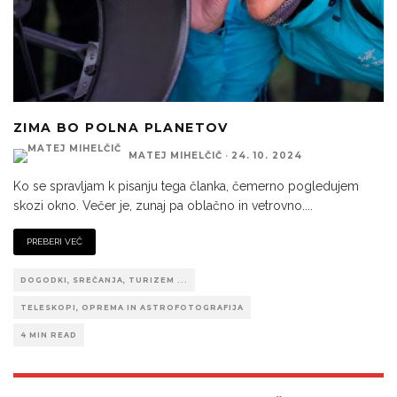
ZIMA BO POLNA PLANETOV
MATEJ MIHELČIČ
·
24. 10. 2024
Ko se spravljam k pisanju tega članka, čemerno pogledujem
skozi okno. Večer je, zunaj pa oblačno in vetrovno.
...
PREBERI VEČ
DOGODKI, SREČANJA, TURIZEM ...
TELESKOPI, OPREMA IN ASTROFOTOGRAFIJA
4 MIN READ