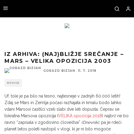
IZ ARHIVA: (NAJ)BLIŽJE SREČANJE –
MARS – VELIKA OPOZICIJA 2003
GORAZD BIZJAN
·
11. 7. 2018
NOVICE
Uf, tole je pa bilo na tesno, najtesneje v zadnjih 60.000 letih!
Zdaj se Mars in Zemlja počasi razhajata in kmalu bodo lahko
vdani Marso­vi častilci vzeli slabi dve leti dopusta. Čeprav se
tokratna Marsova opozicija (
VELIKA opozicija 2018
) najbrž ne bo
ravno “zapisala v zgodovino človeštva”
(Dnevnik),
pa je rdeči
planet letos poleti nastopil v vlogi, ki je ni bilo mogoče