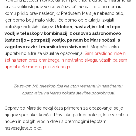
Newtona izvlečem toliko, da sem prepričan, da se iz inštrumenta
enake velikosti prav veliko več izvleči ne da. Tole bo nemara
komu prišlo prav naslednjič: Predvsem Mars je nebesno telo,
kjer bomo bolj malo videli, če bomo ob okularju izvajali
položaje indijskih fakirjev.
Udoben, nastavljiv stol in lepo
vodljiv teleskop v kombinaciji z osnovno astronomovo
lastnostjo – potrpežljivostjo, pa nam bo Mars počasi, a
zagotovo razkril marsikatero skrivnost.
Mogoče lahko
uporabimo filtre za vizualna opazovanja.
Sam praktično nisem
šel na teren brez oranžnega in nevtralno sivega, včasih pa sem
uporabil še modrega in zelenega.
Že 20-cm f/6 teleskop tipa Newton resnemu in natačnemu
opazovalcu na Marsu pokaže številne podrobnosti.
Čeprav bo Mars še nekaj časa primeren za opazovanje, se je
njegov spektakel končal. Prav tako pa tudi poletje, ki je v kratkih
nočeh in dolgih vročih dneh s premnogimi lepotami
razveseljevalo oko.