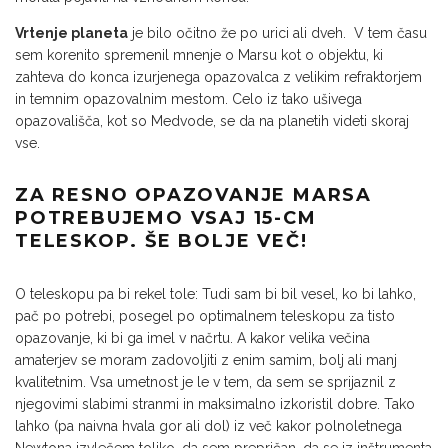
Vrtenje planeta
je bilo očitno že po urici ali dveh. V tem času
sem korenito spremenil mnenje o Marsu kot o objektu, ki
zahteva do konca izurjenega opazovalca z velikim refraktorjem
in temnim opazovalnim mestom. Celo iz tako ušivega
opazovališča, kot so Medvode, se da na planetih videti skoraj
vse.
ZA RESNO OPAZOVANJE MARSA
POTREBUJEMO VSAJ 15-CM
TELESKOP. ŠE BOLJE VEČ!
O teleskopu pa bi rekel tole: Tudi sam bi bil vesel, ko bi lahko,
pač po potrebi, posegel po optimalnem teleskopu za tisto
opazovanje, ki bi ga imel v načrtu. A kakor velika večina
amaterjev se moram zadovoljiti z enim samim, bolj ali manj
kvalitetnim. Vsa umetnost je le v tem, da sem se sprijaznil z
njegovimi slabimi stranmi in maksimalno izkoristil dobre. Tako
lahko (pa naivna hvala gor ali dol) iz več kakor polnoletnega