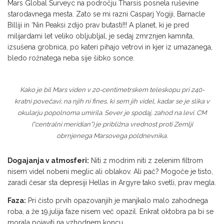
Mars Global Surveyc na področju Tharsis posnela ruševine
starodavnega mesta. Zato se mi razni Casparj Yogiji, Barnacle
Billiji in ‘Nin Peaksi zdijo prav butasti!!! A planet, ki je pred
milijardami let veliko obljubljal, je sedaj zmrznjen kamnita,
izsušena grobnica, po kateri pihajo vetrovi in kjer iz umazanega,
bledo rožnatega neba sije šibko sonce.
Kako je bil Mars viden v 20-centimetrskem teleskopu pri 240-
kratni povečavi; na njih ni fines, ki sem jih videl, kadar se je slika v
okularju popolnoma umirila. Sever je spodaj, zahod na levi. CM
(“centralni meridian”) je približna vrednost proti Zemlji
obrnjenega Marsovega poldnevnika.
Dogajanja v atmosferi:
Niti z modrim niti z zelenim filtrom
nisem videl nobeni meglic ali oblakov. Ali pač? Mogoče je tisto,
zaradi česar sta depresiji Hellas in Argyre tako svetli, prav megla.
Faza:
Pri čisto prvih opazovanjih je manjkalo malo zahodnega
roba, a že 19.julija faze nisem več opazil. Enkrat oktobra pa bi se
morala pojaviti na vzhodnem koncu.