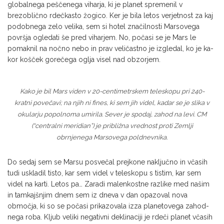
globalnega peščenega viharja, ki je pla­net spremenil v
brezoblično rdečkasto žogi­co. Ker je bila letos verjetnost za kaj
podob­nega zelo velika, sem si hotel značilnosti Mar­sovega
površja ogledati še pred viharjem. No, počasi se je Mars le
pomaknil na nočno nebo in prav veličastno je izgledal, ko je ka­
kor košček gorečega oglja visel nad obzor­jem.
Kako je bil Mars viden v 20-centimetrskem teleskopu pri 240-
kratni povečavi; na njih ni fines, ki sem jih videl, kadar se je slika v
okularju popolnoma umirila. Sever je spodaj, zahod na levi. CM
(“centralni meridian”) je približna vrednost proti Zemlji
obrnjenega Marsovega poldnevnika.
Do sedaj sem se Marsu posvečal prejkone na­ključno in včasih
tudi uskladil tisto, kar sem videl v teleskopu s tistim, kar sem
videl na karti. Letos pa… Zaradi malenkostne razlike med našim
in tamkajšnjim dnem sem iz dne­va v dan opazoval nova
območja, ki so se počasi prikazovala izza planetovega zahod­
nega roba. Kljub veliki negativni deklinaciji je rdeči planet včasih