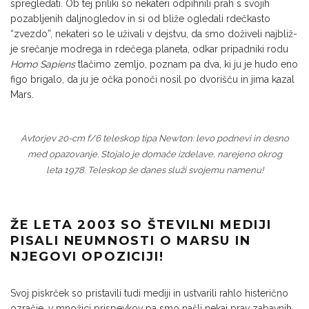
spregleda­ti. Ob tej priliki so nekateri odpihnili prah s svojih
pozabljenih daljnogledov in si od bli­že ogledali rdečkasto
“zvezdo”, nekateri so le uživali v dejstvu, da smo doživeli najbliž­
je srečanje modrega in rdečega planeta, od­kar pripadniki rodu
Homo Sapiens
tlačimo zemljo, poznam pa dva, ki ju je hudo eno
fi­go brigalo, da ju je očka ponoči nosil po dvo­rišču in jima kazal
Mars.
Avtorjev 20-cm f/6 teleskop tipa Newton: levo podnevi in desno
med opazovanje. Stojalo je domače izdelave, narejeno okrog
leta 1978. Teleskop še danes služi svojemu namenu!
ŽE LETA 2003 SO ŠTEVILNI MEDIJI
PISALI NEUMNOSTI O MARSU IN
NJEGOVI OPOZICIJI!
Svoj piskrček so pristavili tudi mediji in us­tvarili rahlo histerično
ozračje, v množici prispevkov pa smo našli nekaj prav zabav­nih