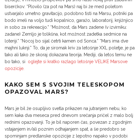
biserčkov: “Plovilo (za pot na Mars) naj bi že med poletom
ustvarjalo umetno gravi­tacijo, podobno tisti na Marsu, potniki pa
bodo imeli na voljo tudi kopalnico, garažo, laboratorij, knjižnjico
in sobo za rekreacijo.” “Možnost, da Mars zadene (v izvirniku:
zada­ne) Zemljo je tolikšna, kot možnost zadetka sedmice na
loteriji.” “Nocoj bo sijal četrti ka­men od Sonca.” “Mars ima dve
majhni luk­nji.” To, da je siromak kriv za letošnje XXL poletje, je pa
tako ali tako že skoraj dokaza­na teorija. Mediji, da letos temu ne
bo tako, si
oglejte si kratko razlago letošnje VELIKE Marsove
opozicije.
KAKO SEM S SVOJIM TELESKOPOM
OPAZOVAL MARS?
Mars je bil že osupljivo svetla prikazen na ju­tranjem nebu, ko
sem kaka dva meseca pred dnevom srečanja pričel z malo bolj
rednimi opazovanji. To je bil naporen čas, povezan z zgodnjim
vstajanjem in/ali poznim odha­janjem spat, a še predobro se
spominjam predlanske opozicije z lepotno napako v po­dobi