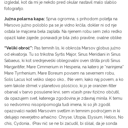
izgledal, kot da mi je nekdo pred okular nastavil malo slabšo
foto­grafijo.
Južna polarna kapa:
Sprva ogromna, s prihodom poletja na
Marsovo južno polob­lo pa se je vidno krčila, dokler ni od nje
os­tala le majcena bela zaplata. Na njenem ro­bu sem zelo redko
opazil kake zajede, pona­vadi je bila zelo pravilne, ovalne oblike.
“Veliki obroč”:
Pas temnih lis, ki obkro­ža Marsov globus južno
od ekvatorja. Tu so trikotna Syrtis Major, Sinus Meridiani in Sinus
Sabaeus, ki kot srednjeveški oblegoval­ni oven štrlita proti Sinus
Margaritifer, Mare Cimmerium in Hesperia, na katero je “nari­njena”
Mare Tyrrhenium, Mare Boreum pov­sem na severnem robu,
Solis Lacus kot veli­ko slepo oko… (Ne vem, kako naj povem, a ko
sem takole strmel v planetovo ploščico, ki jo je oranžen filter
obarval v barvo posu­šene krvi, sem včasih prav fizično občutil,
da opazujem svet, katerega zgodovina je zdavnaj minila. K temu
so nedvomno nisopripomogla tudi imena, ki so jih zgodil
opazovalci nadeli Marsovim svetlim in temnim področjem in ki
delujejo neverjetno arhaično: Chryse, Utopia, Elysium, Helios, No
chis, Cydonia… (Prav nič se ne bi začudil, bi slišal, da je sonda