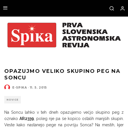
OPAZUJMO VELIKO SKUPINO PEG NA
SONCU
E-SPIKA
·
11. 5. 2015
NOVICE
Na Soncu lahko v teh dneh opazujemo večjo skupino peg z
oznako
AR2339
, poleg nje pa še kopico ostalih manjših skupin.
Veste kako nastanejo pege na površju Sonca? Na mestih, kjer