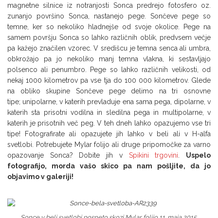
magnetne silnice iz notranjosti Sonca predrejo fotosfero oz.
zunanjo površino Sonca, nastanejo pege. Sončeve pege so
temne, ker so nekoliko hladnejše od svoje okolice. Pege na
samem površju Sonca so lahko različnih oblik, predvsem večje
pa kažejo značilen vzorec. V središcu je temna senca ali umbra,
obkrožajo pa jo nekoliko manj temna vlakna, ki sestavljajo
polsenco ali penumbro. Pege so lahko različnih velikosti, od
nekaj 1000 kilometrov pa vse tja do 100 000 kilometrov. Glede
na obliko skupine Sončeve pege delimo na tri osnovne
tipe; unipolarne, v katerih prevladuje ena sama pega, dipolarne, v
katerih sta prisotni vodilna in sledilna pega in multipolarne, v
katerih je prisotnih več peg. V teh dneh lahko opazujemo vse tri
tipe! Fotografirate ali opazujete jih lahko v beli ali v H-alfa
svetlobi. Potrebujete Mylar folijo ali druge pripomočke za varno
opazovanje Sonca? Dobite jih v
Spikini trgovini
.
Uspelo
fotografijo, morda vašo skico pa nam pošljite, da jo
objavimo v galeriji!
Sonce v beli svetlobi posneto skozi Mylar folijo 11. maja 2015.