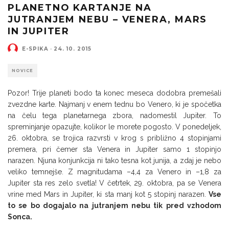
PLANETNO KARTANJE NA
JUTRANJEM NEBU – VENERA, MARS
IN JUPITER
E-SPIKA
·
24. 10. 2015
NOVICE
Pozor! Trije planeti bodo ta konec meseca dodobra premešali
zvezdne karte. Najmanj v enem tednu bo Venero, ki je spočetka
na čelu tega planetarnega zbora, nadomestil Jupiter. To
spreminjanje opazujte, kolikor le morete pogosto. V ponedeljek,
26. oktobra, se trojica razvrsti v krog s približno 4 stopinjami
premera, pri čemer sta Venera in Jupiter samo 1 stopinjo
narazen. Njuna konjunkcija ni tako tesna kot junija, a zdaj je nebo
veliko temnejše. Z magnitudama –4,4 za Venero in –1,8 za
Jupiter sta res zelo svetla! V četrtek, 29. oktobra, pa se Venera
vrine med Mars in Jupiter, ki sta manj kot 5 stopinj narazen.
Vse
to se bo dogajalo na jutranjem nebu tik pred vzhodom
Sonca.