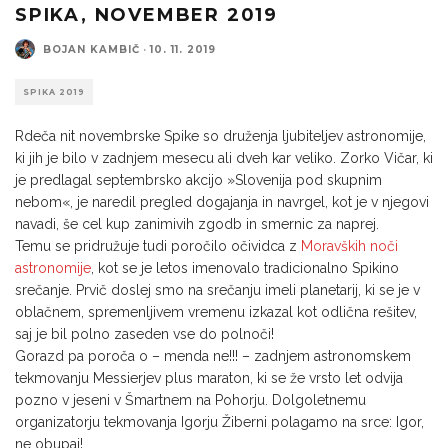
SPIKA, NOVEMBER 2019
BOJAN KAMBIČ
·
10. 11. 2019
SPIKA 2019
Rdeča nit novembrske Spike so druženja ljubiteljev astronomije,
ki jih je bilo v zadnjem mesecu ali dveh kar veliko. Zorko Vičar, ki
je predlagal septembrsko akcijo »Slovenija pod skupnim
nebom«, je naredil pregled dogajanja in navrgel, kot je v njegovi
navadi, še cel kup zanimivih zgodb in smernic za naprej.
Temu se pridružuje tudi poročilo očividca z
Moravških noči
astronomije
, kot se je letos imenovalo tradicionalno Spikino
srečanje. Prvič doslej smo na srečanju imeli planetarij, ki se je v
oblačnem, spremenljivem vremenu izkazal kot odlična rešitev,
saj je bil polno zaseden vse do polnoči!
Gorazd pa poroča o – menda ne!!! – zadnjem astronomskem
tekmovanju Messierjev plus maraton, ki se že vrsto let odvija
pozno v jeseni v Šmartnem na Pohorju. Dolgoletnemu
organizatorju tekmovanja Igorju Žiberni polagamo na srce: Igor,
ne obupaj!