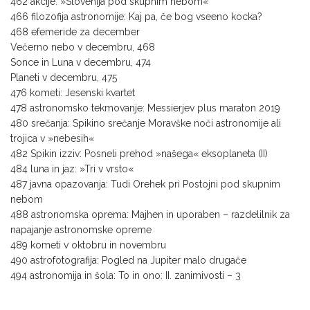
462 akcije: »Slovenija pod skupnim nebom«
466 filozofija astronomije: Kaj pa, če bog vseeno kocka?
468 efemeride za december
Večerno nebo v decembru, 468
Sonce in Luna v decembru, 474
Planeti v decembru, 475
476 kometi: Jesenski kvartet
478 astronomsko tekmovanje: Messierjev plus maraton 2019
480 srečanja: Spikino srečanje Moravške noči astronomije ali
trojica v »nebesih«
482 Spikin izziv: Posneli prehod »našega« eksoplaneta (II)
484 luna in jaz: »Tri v vrsto«
487 javna opazovanja: Tudi Orehek pri Postojni pod skupnim
nebom
488 astronomska oprema: Majhen in uporaben – razdelilnik za
napajanje astronomske opreme
489 kometi v oktobru in novembru
490 astrofotografija: Pogled na Jupiter malo drugače
494 astronomija in šola: To in ono: II. zanimivosti – 3