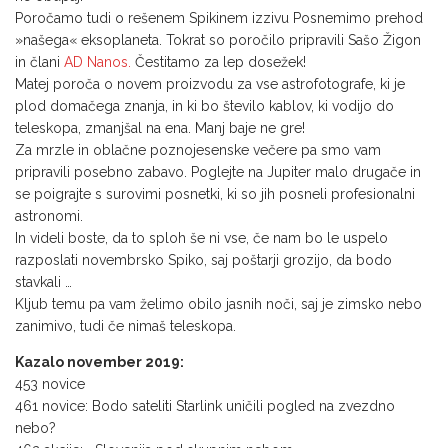
Poročamo tudi o rešenem Spikinem izzivu Posnemimo prehod
»našega« eksoplaneta. Tokrat so poročilo pripravili Sašo Žigon
in člani
AD Nanos.
Čestitamo za lep dosežek!
Matej poroča o novem proizvodu za vse astrofotografe, ki je
plod domačega znanja, in ki bo število kablov, ki vodijo do
teleskopa, zmanjšal na ena. Manj baje ne gre!
Za mrzle in oblačne poznojesenske večere pa smo vam
pripravili posebno zabavo. Poglejte na Jupiter malo drugače in
se poigrajte s surovimi posnetki, ki so jih posneli profesionalni
astronomi.
In videli boste, da to sploh še ni vse, če nam bo le uspelo
razposlati novembrsko Spiko, saj poštarji grozijo, da bodo
stavkali …
Kljub temu pa vam želimo obilo jasnih noči, saj je zimsko nebo
zanimivo, tudi če nimaš teleskopa.
Kazalo november 2019:
453 novice
461 novice: Bodo sateliti Starlink uničili pogled na zvezdno
nebo?