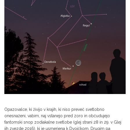
Opazovalce, ki živijo v krajih, ki niso preveč svetlobno
onesnaženi, vabim, naj vstanejo pred zoro in občudujejo
fantomski snop zodiakalne svetlobe (glej strani 28 in 29. v Glej
jih zvezde 2016), ki je usmerjena k Dvojčkom. Drugim pa