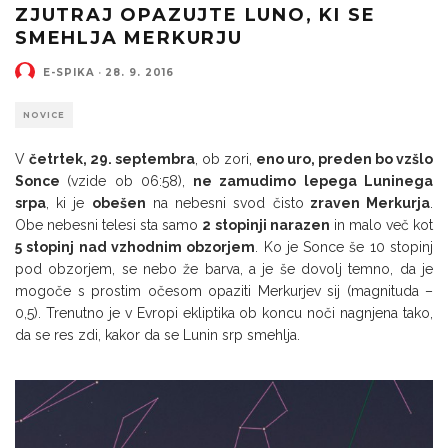
ZJUTRAJ OPAZUJTE LUNO, KI SE
SMEHLJA MERKURJU
E-SPIKA
·
28. 9. 2016
NOVICE
V
četrtek, 29. septembra
, ob zori,
eno uro, preden bo vzšlo
Sonce
(vzide ob 06:58),
ne zamudimo lepega Luninega
srpa
, ki je
obešen
na nebesni svod čisto
zraven Merkurja
.
Obe nebesni telesi sta samo
2 stopinji narazen
in malo več kot
5 stopinj nad vzhodnim obzorjem
. Ko je Sonce še 10 stopinj
pod obzorjem, se nebo že barva, a je še dovolj temno, da je
mogoče s prostim očesom opaziti Merkurjev sij (magnituda –
0,5). Trenutno je v Evropi ekliptika ob koncu noči nagnjena tako,
da se res zdi, kakor da se Lunin srp smehlja.