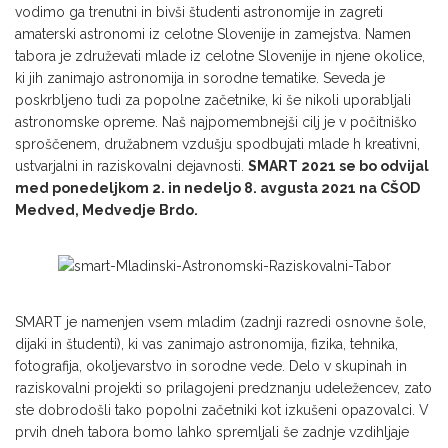
vodimo ga trenutni in bivši študenti astronomije in zagreti
amaterski astronomi iz celotne Slovenije in zamejstva. Namen
tabora je združevati mlade iz celotne Slovenije in njene okolice,
ki jih zanimajo astronomija in sorodne tematike. Seveda je
poskrbljeno tudi za popolne začetnike, ki še nikoli uporabljali
astronomske opreme. Naš najpomembnejši cilj je v počitniško
sproščenem, družabnem vzdušju spodbujati mlade h kreativni,
ustvarjalni in raziskovalni dejavnosti.
SMART 2021 se bo odvijal
med ponedeljkom 2. in nedeljo 8. avgusta 2021 na CŠOD
Medved, Medvedje Brdo.
SMART je namenjen vsem mladim (zadnji razredi osnovne šole,
dijaki in študenti), ki vas zanimajo astronomija, fizika, tehnika,
fotografija, okoljevarstvo in sorodne vede. Delo v skupinah in
raziskovalni projekti so prilagojeni predznanju udeležencev, zato
ste dobrodošli tako popolni začetniki kot izkušeni opazovalci. V
prvih dneh tabora bomo lahko spremljali še zadnje vzdihljaje