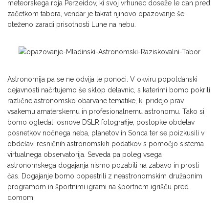
meteorskega roja Perzeidov, ki svoj vrhunec doseže le dan pred
začetkom tabora, vendar je takrat njihovo opazovanje še
oteženo zaradi prisotnosti Lune na nebu.
Astronomija pa se ne odvija le ponoči. V okviru popoldanski
dejavnosti načrtujemo še sklop delavnic, s katerimi bomo pokrili
različne astronomsko obarvane tematike, ki pridejo prav
vsakemu amaterskemu in profesionalnemu astronomu. Tako si
bomo ogledali osnove DSLR fotografije, postopke obdelav
posnetkov nočnega neba, planetov in Sonca ter se poizkusili v
obdelavi resničnih astronomskih podatkov s pomočjo sistema
virtualnega observatorija. Seveda pa poleg vsega
astronomskega dogajanja nismo pozabili na zabavo in prosti
čas. Dogajanje bomo popestrili z neastronomskim družabnim
programom in športnimi igrami na športnem igrišču pred
domom.