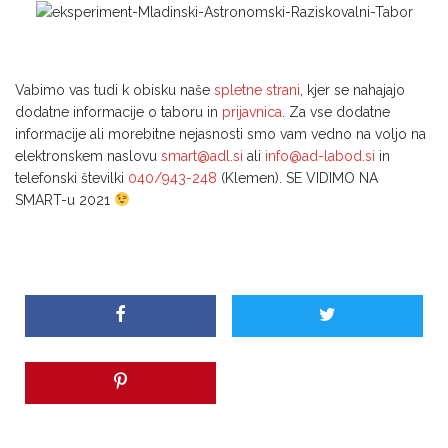
Vabimo vas tudi k obisku naše
spletne strani
, kjer se nahajajo
dodatne informacije o taboru in
prijavnica
. Za vse dodatne
informacije ali morebitne nejasnosti smo vam vedno na voljo na
elektronskem naslovu
smart@adl.si
ali
info@ad-labod.si
in
telefonski številki
040/943-248
(Klemen). SE VIDIMO NA
SMART-u 2021