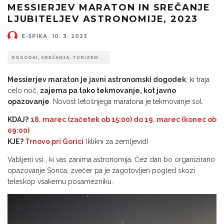
MESSIERJEV MARATON IN SREČANJE
LJUBITELJEV ASTRONOMIJE, 2023
E-SPIKA
·
10. 3. 2023
DOGODKI, SREČANJA, TURIZEM ...
Messierjev maraton je javni astronomski dogodek
, ki traja
celo noč,
zajema pa tako tekmovanje, kot javno
opazovanje
. Novost letošnjega maratona je tekmovanje šol.
KDAJ?
18. marec (začetek ob 15:00) do 19. marec (konec ob
09:00)
KJE?
Trnovo pri Gorici
(klikni za zemljevid)
Vabljeni vsi , ki vas zanima astronomija. Čez dan bo organizirano
opazovanje Sonca, zvečer pa je zagotovljen pogled skozi
teleskop vsakemu posamezniku.