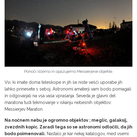
Ponoči iščemo in opazujemo Messierjeve objekte.
Vsi, ki imate doma teleskope in jih še niste vešči uporabe jih
lahko prinesete s seboj. Astronomi amaterji vam bodo pomagali
in odgovarjali na vsa vaša vprašanja. Seveda je glavni del
maratona tudi tekmovanje v iskanju nebesnih objektov:
Messierjev Maraton.
Na nočnem nebu je ogromno objektov ; meglic, galaksij,
zvezdnih kopic. Zaradi tega so se astronomi odločili, da jih
bodo poimenovali.
Nastalo je kar nekaj katalogov, med vsemi