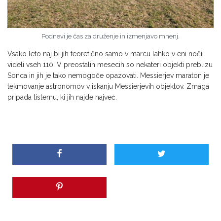
Podnevi je čas za druženje in izmenjavo mnenj.
Vsako leto naj bi jih teoretično samo v marcu lahko v eni noči
videli vseh 110. V preostalih mesecih so nekateri objekti preblizu
Sonca in jih je tako nemogoče opazovati. Messierjev maraton je
tekmovanje astronomov v iskanju Messierjevih objektov. Zmaga
pripada tistemu, ki jih najde največ.